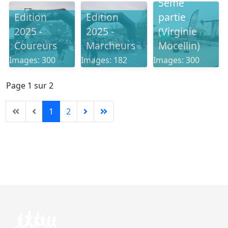
5ème
Edition
Edition
partie
2025 -
2025 -
(Virginie
Coureurs
Marcheurs
Mocellin)
Images: 300
Images: 182
Images: 300
Page 1 sur 2
1
2