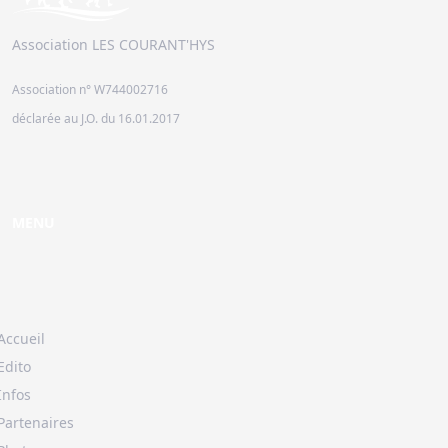
Association LES COURANT'HYS
Association n° W744002716
déclarée au J.O. du 16.01.2017
MENU
Accueil
Edito
Infos
Partenaires