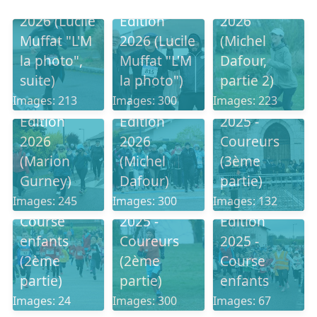
Edition
Edition
2026 (Lucile
Edition
2026
Muffat "L'M
2026 (Lucile
(Michel
la photo",
Muffat "L'M
Dafour,
suite)
la photo")
partie 2)
Edition
Images: 213
Images: 300
Images: 223
Edition
Edition
2025 -
2026
2026
Coureurs
(Marion
(Michel
(3ème
Gurney)
Dafour)
partie)
Edition
2025 -
Edition
Images: 245
Images: 300
Images: 132
Course
2025 -
Edition
enfants
Coureurs
2025 -
(2ème
(2ème
Course
partie)
partie)
enfants
Edition
2024 -
Images: 24
Images: 300
Images: 67